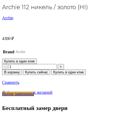
Archie 112 никель / золото (HI)
Archie
4300
₽
Brand
Archie
Купить в один клик
Количество
товара
В корзину
Купить сейчас
Купить в один клик
Archie
112
Сравнить
никель
/
Добавить в список желаний
Вызов замерщика
золото
(HI)
Бесплатный замер двери