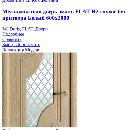
Добавить в список желаний
Межкомнатная дверь эмаль FLAT H2 глухое без
притвора Белый 600х2000
VellDoris
,
FLAT
,
Двери
Подробнее
Сравнить
Быстрый просмотр
Коллекция Модерн