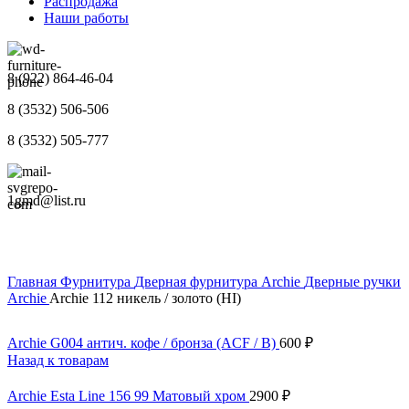
Распродажа
Наши работы
8 (922) 864-46-04
8 (3532) 506-506
8 (3532) 505-777
1gmd@list.ru
Главная
Фурнитура
Дверная фурнитура Archie
Дверные ручки
Archie
Archie 112 никель / золото (HI)
Archie G004 антич. кофе / бронза (ACF / B)
600
₽
Назад к товарам
Archie Esta Line 156 99 Матовый хром
2900
₽