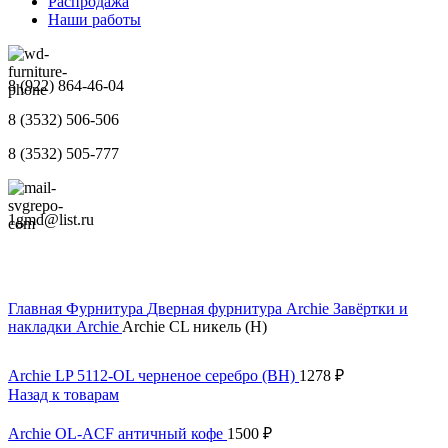
Распродажа
Наши работы
8 (922) 864-46-04
8 (3532) 506-506
8 (3532) 505-777
1gmd@list.ru
Главная
Фурнитура
Дверная фурнитура Archie
Завёртки и
накладки Archie
Archie CL никель (H)
Archie LP 5112-OL черненое серебро (BH)
1278
₽
Назад к товарам
Archie OL-ACF античный кофе
1500
₽