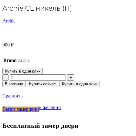
Archie CL никель (H)
Archie
900
₽
Brand
Archie
Купить в один клик
Количество
товара
В корзину
Купить сейчас
Купить в один клик
Archie
CL
Сравнить
никель
(H)
Добавить в список желаний
Вызов замерщика
Бесплатный замер двери