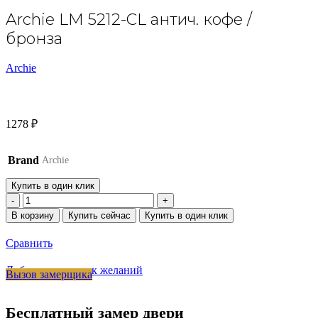
Archie LM 5212-CL антич. кофе /
бронза
Archie
1278
₽
Brand
Archie
Купить в один клик
Количество
товара
В корзину
Купить сейчас
Купить в один клик
Archie
LM
Сравнить
5212-
CL
Добавить в список желаний
Вызов замерщика
антич.
кофе
/
Бесплатный замер двери
бронза