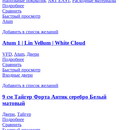
Напольные покрытия
,
ART EAST
,
Расходные материалы
Подробнее
Сравнить
Быстрый просмотр
Atum
Добавить в список желаний
Atum 1 | Lin Vellum | White Cloud
VFD
,
Atum
,
Двери
Подробнее
Сравнить
Быстрый просмотр
Входные двери
Добавить в список желаний
9 см Тайгер Форта Антик серебро Белый
матовый
Двери
,
Тайгер
Подробнее
Сравнить
Быстрый просмотр