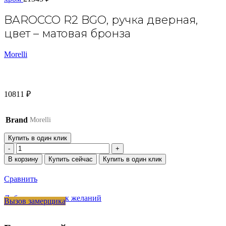
BAROCCO R2 BGO, ручка дверная,
цвет – матовая бронза
Morelli
10811
₽
Brand
Morelli
Купить в один клик
Количество
товара
В корзину
Купить сейчас
Купить в один клик
BAROCCO
R2
Сравнить
BGO,
ручка
Добавить в список желаний
Вызов замерщика
дверная,
цвет
-