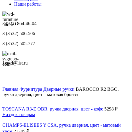
Наши работы
8 (922) 864-46-04
8 (3532) 506-506
8 (3532) 505-777
1gmd@list.ru
Главная
Фурнитура
Дверные ручки
BAROCCO R2 BGO,
ручка дверная, цвет – матовая бронза
TOSCANA R3-E OBR, ручка дверная, цвет - кофе
5298
₽
Назад к товарам
CHAMPS-ELISEES Y CSA, ручка дверная, цвет - матовый
хром
21345
₽