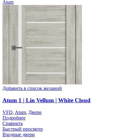
Atum
Добавить в список желаний
Atum 1 | Lin Vellum | White Cloud
VFD
,
Atum
,
Двери
Подробнее
Сравнить
Быстрый просмотр
Входные двери