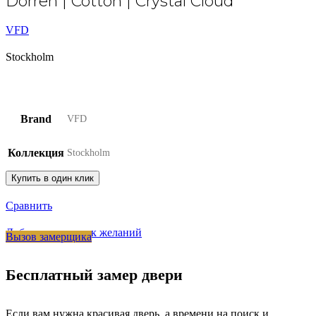
Dorren | Cotton | Crystal Cloud
VFD
Stockholm
Brand
VFD
Коллекция
Stockholm
Купить в один клик
Сравнить
Добавить в список желаний
Вызов замерщика
Бесплатный замер двери
Если вам нужна красивая дверь, а времени на поиск и