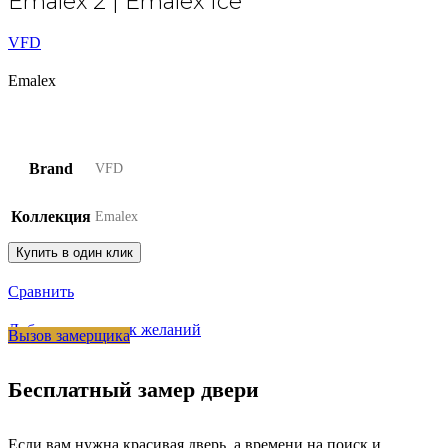
Emalex 2 | Emalex Ice
VFD
Emalex
Brand
VFD
Коллекция
Emalex
Купить в один клик
Сравнить
Добавить в список желаний
Вызов замерщика
Бесплатный замер двери
Если вам нужна красивая дверь, а времени на поиск и