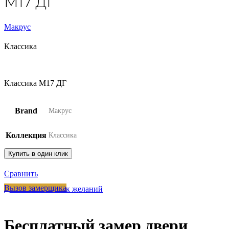
М17 ДГ
Макрус
Классика
Классика М17 ДГ
Brand
Макрус
Коллекция
Классика
Купить в один клик
Сравнить
Вызов замерщика
Добавить в список желаний
Бесплатный замер двери