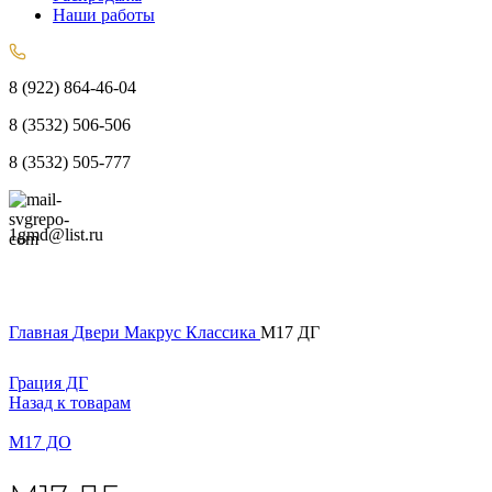
Наши работы
8 (922) 864-46-04
8 (3532) 506-506
8 (3532) 505-777
1gmd@list.ru
Главная
Двери
Макрус
Классика
М17 ДГ
Грация ДГ
Назад к товарам
М17 ДО