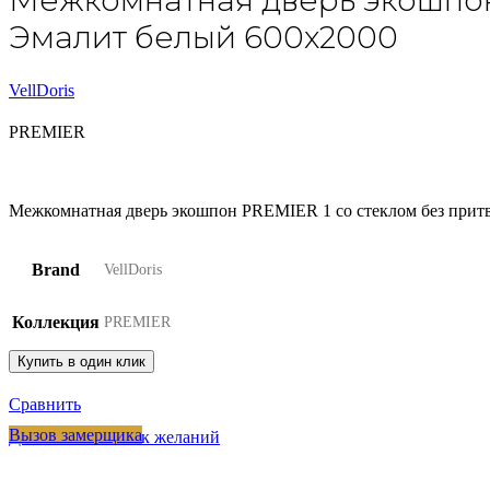
Межкомнатная дверь экошпон
Эмалит белый 600х2000
VellDoris
PREMIER
Межкомнатная дверь экошпон PREMIER 1 со стеклом без прит
Brand
VellDoris
Коллекция
PREMIER
Купить в один клик
Сравнить
Вызов замерщика
Добавить в список желаний