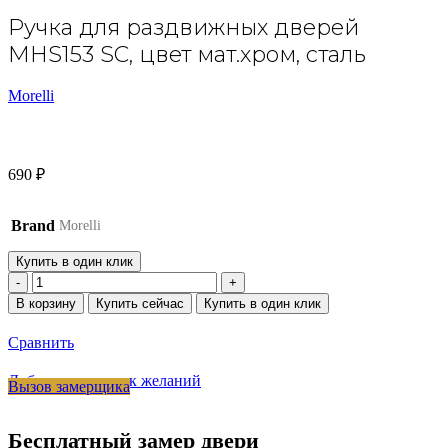
Ручка для раздвижных дверей
MHS153 SC, цвет мат.хром, сталь
Morelli
690
₽
Brand
Morelli
Купить в один клик
Количество
товара
В корзину
Купить сейчас
Купить в один клик
Ручка
для
Сравнить
раздвижных
дверей
Добавить в список желаний
Вызов замерщика
MHS153
SC,
цвет
Бесплатный замер двери
мат.хром,