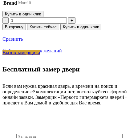
Brand
Morelli
Купить в один клик
Количество
товара
В корзину
Купить сейчас
Купить в один клик
Ручка
дверная
Сравнить
CULLINAN
DC-
Добавить в список желаний
Вызов замерщика
1-
S
CRO
Бесплатный замер двери
раздельная
на
квадратной
розетке,
Если вам нужна красивая дверь, а времени на поиск и
цвет
определение её комплектации нет, воспользуйтесь формой
хром,
онлайн заявки. Замерщик «Первого гипермаркета дверей»
латунь
приедет к Вам домой в удобное для Вас время.