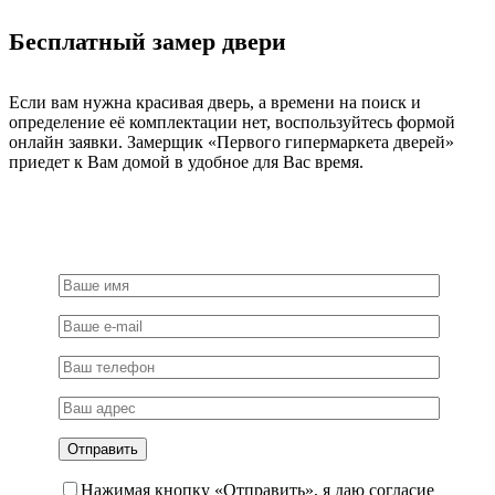
раздельная
на
Бесплатный замер двери
круглом
основании,
цвет
белый,
Если вам нужна красивая дверь, а времени на поиск и
ЦАМ
определение её комплектации нет, воспользуйтесь формой
онлайн заявки. Замерщик «Первого гипермаркета дверей»
приедет к Вам домой в удобное для Вас время.
Нажимая кнопку «Отправить», я даю согласие