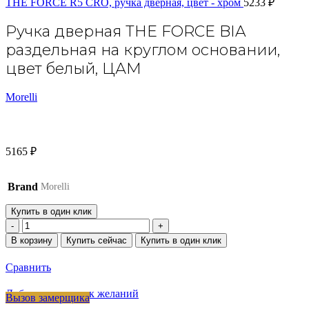
THE FORCE R5 CRO, ручка дверная, цвет - хром
5233
₽
Ручка дверная THE FORCE BIA
раздельная на круглом основании,
цвет белый, ЦАМ
Morelli
5165
₽
Brand
Morelli
Купить в один клик
Количество
товара
В корзину
Купить сейчас
Купить в один клик
Ручка
дверная
Сравнить
THE
FORCE
Добавить в список желаний
Вызов замерщика
BIA