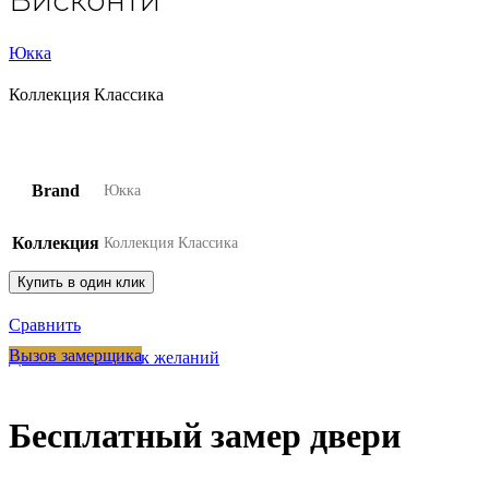
Висконти
Юкка
Коллекция Классика
Brand
Юкка
Коллекция
Коллекция Классика
Купить в один клик
Сравнить
Вызов замерщика
Добавить в список желаний
Бесплатный замер двери