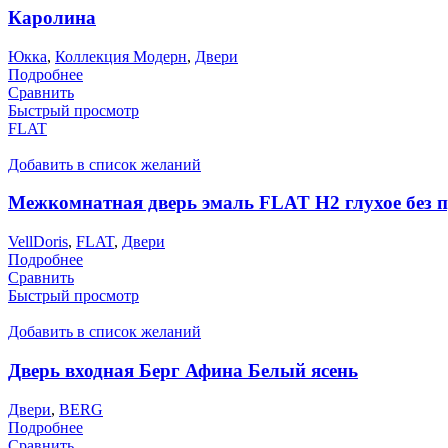
Каролина
Юкка
,
Коллекция Модерн
,
Двери
Подробнее
Сравнить
Быстрый просмотр
FLAT
Добавить в список желаний
Межкомнатная дверь эмаль FLAT H2 глухое без 
VellDoris
,
FLAT
,
Двери
Подробнее
Сравнить
Быстрый просмотр
Добавить в список желаний
Дверь входная Берг Афина Белый ясень
Двери
,
BERG
Подробнее
Сравнить