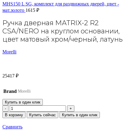
MHS150 L SG, комплект для раздвижных дверей, цвет -
мат.золото
1615
₽
Ручка дверная MATRIX-2 R2
CSA/NERO на круглом основании,
цвет матовый хром/черный, латунь
Morelli
25417
₽
Brand
Morelli
Купить в один клик
Количество
товара
В корзину
Купить сейчас
Купить в один клик
Ручка
дверная
Сравнить
MATRIX-
2