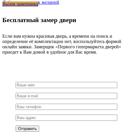
Добавить в список желаний
Вызов замерщика
R2
CSA/NERO
на
Бесплатный замер двери
круглом
основании,
цвет
матовый
Если вам нужна красивая дверь, а времени на поиск и
хром/
определение её комплектации нет, воспользуйтесь формой
черный,
онлайн заявки. Замерщик «Первого гипермаркета дверей»
латунь
приедет к Вам домой в удобное для Вас время.