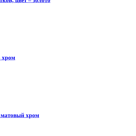
кой, цвет – золото
 хром
 матовый хром