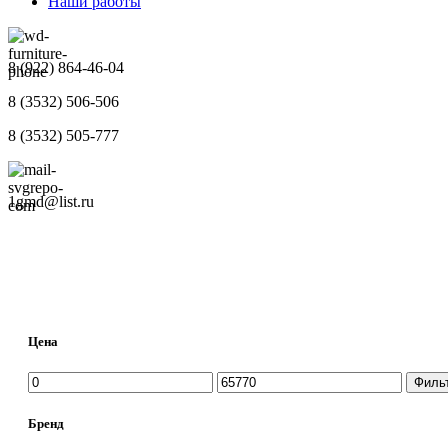
Наши работы
8 (922) 864-46-04
8 (3532) 506-506
8 (3532) 505-777
1gmd@list.ru
Цена
Минимальная
Максимальная
Филь
цена
цена
Бренд