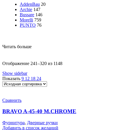
AddenBau
20
Archie
147
Bussare
146
Morelli
759
PUNTO
76
Читать больше
Отображение 241–320 из 1148
Show sidebar
Показать
9
12
18
24
Сравнить
BRAVO A-45-40 M.CHROME
Фурнитура
,
Дверные ручки
Добавить в список желаний